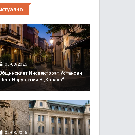
Актуално
05/08/2026
Общинският Инспекторат Установи
Шест Нарушения В „Капана“
05/08/2026