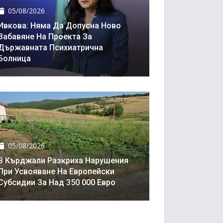
05/08/2026
Ивкова: Няма Да Допусна Ново
Забавяне На Проекта За
Държавната Психиатрична
Болница
05/08/2026
В Кърджали Разкриха Нарушения
При Усвояване На Европейски
Субсидии За Над 350 000 Евро