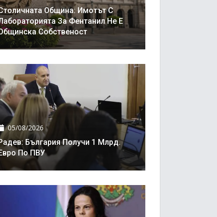
Столичната Община: Имотът С
Лабораторията За Фентанил Не Е
Общинска Собственост
05/08/2026
Радев: България Получи 1 Млрд.
Евро По ПВУ