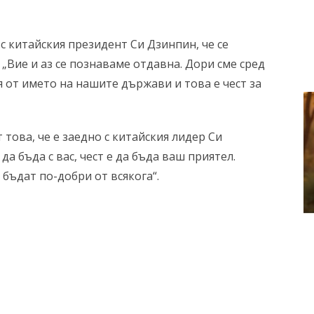
с китайския президент Си Дзинпин, че се
 „Вие и аз се познаваме отдавна. Дори сме сред
 от името на нашите държави и това е чест за
това, че е заедно с китайския лидер Си
да бъда с вас, чест е да бъда ваш приятел.
ъдат по-добри от всякога“.