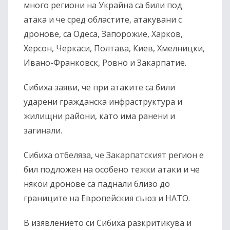
много региони на Украйна са били под
атака и че сред областите, атакувани с
дронове, са Одеса, Запорожие, Харков,
Херсон, Черкаси, Полтава, Киев, Хмелницки,
Ивано-Франковск, Ровно и Закарпатие.
Сибиха заяви, че при атаките са били
ударени гражданска инфраструктура и
жилищни райони, като има ранени и
загинали.
Сибиха отбеляза, че Закарпатският регион е
бил подложен на особено тежки атаки и че
някои дронове са паднали близо до
границите на Европейския съюз и НАТО.
В изявлението си Сибиха разкритикува и