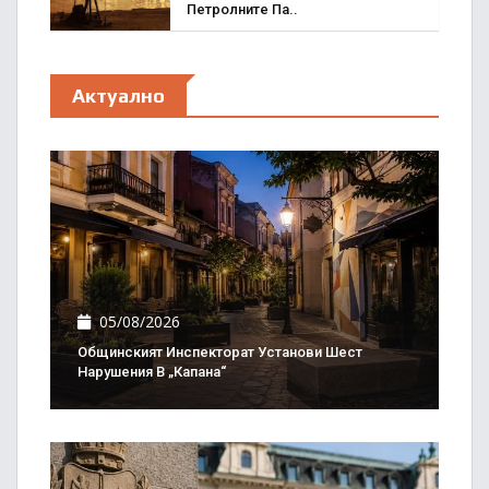
Петролните Па..
Актуално
05/08/2026
Общинският Инспекторат Установи Шест
Нарушения В „Капана“