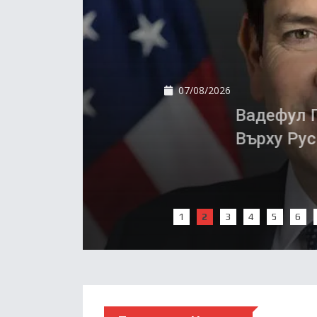
07/08/2026
Вадефул Призова За З
Върху Русия В Името 
1
2
3
4
5
6