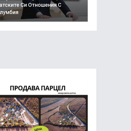
атските Си Отношения С
лумбия