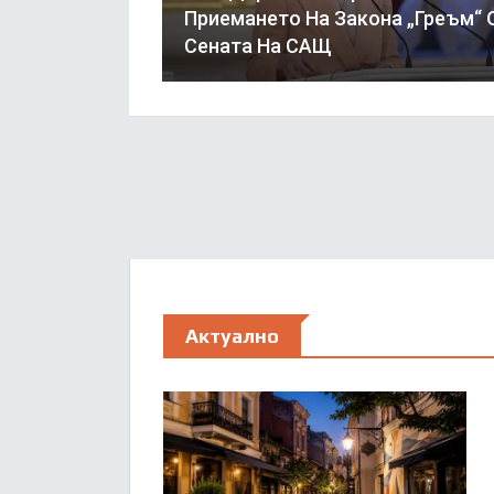
Приемането На Закона „Греъм“ 
Сената На САЩ
Актуално