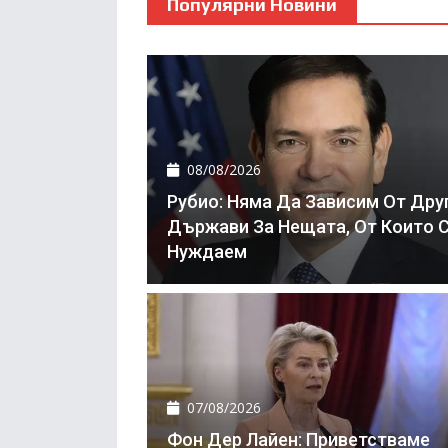
Популярни Новини
08/08/2026
Рубио: Няма Да Зависим От Дру
Държави За Нещата, От Които 
Нуждаем
07/08/2026
Фон Дер Лайен: Приветстваме