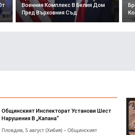
От
Военния Комплекс В Белия Дом
Бр
Пред Върховния Съд
Ко
Общинският Инспекторат Установи Шест
Нарушения В „Капана“
Пловдив, 5 август (Хибия) – Общинският