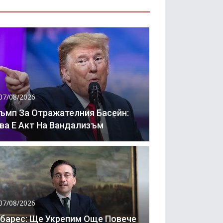
07/08/2026
ъмп За Отражателния Басейн:
ва Е Акт На Вандализъм
07/08/2026
барес: Ще Укрепим Още Повече