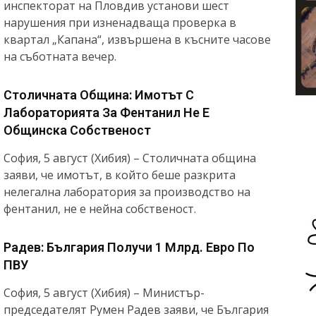
инспекторат на Пловдив установи шест
нарушения при изненадваща проверка в
квартал „Капана“, извършена в късните часове
на съботната вечер.
Столичната Община: Имотът С
Лабораторията За Фентанил Не Е
Общинска Собственост
София, 5 август (Хибия) – Столичната община
заяви, че имотът, в който беше разкрита
нелегална лаборатория за производство на
фентанил, не е нейна собственост.
Радев: България Получи 1 Млрд. Евро По
ПВУ
София, 5 август (Хибия) – Министър-
председателят Румен Радев заяви, че България