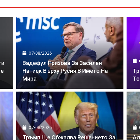
07/08/2026
ги
Вадефул Призова За Засилен
Се
Натиск Върху Русия В Името На
Тр
Мира
То
07/08/2026
Тръмп Ще Обжалва Решението За
Ал