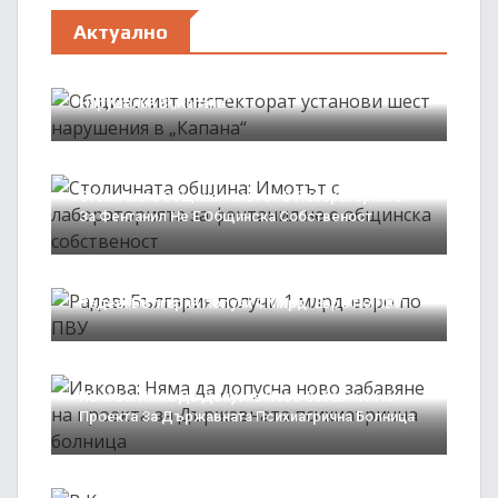
Актуално
05/08/2026
Общинският Инспекторат Установи Шест
Нарушения В „Капана“
05/08/2026
Столичната Община: Имотът С Лабораторията
За Фентанил Не Е Общинска Собственост
05/08/2026
Радев: България Получи 1 Млрд. Евро По ПВУ
05/08/2026
Ивкова: Няма Да Допусна Ново Забавяне На
Проекта За Държавната Психиатрична Болница
05/08/2026
В Кърджали Разкриха Нарушения При