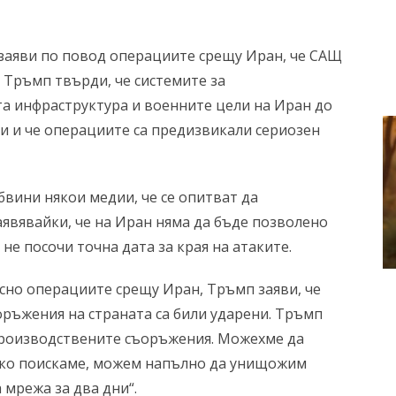
аяви по повод операциите срещу Иран, че САЩ
. Тръмп твърди, че системите за
а инфраструктура и военните цели на Иран до
ни и че операциите са предизвикали сериозен
бвини някои медии, че се опитват да
аявявайки, че на Иран няма да бъде позволено
е посочи точна дата за края на атаките.
сно операциите срещу Иран, Тръмп заяви, че
оръжения на страната са били ударени. Тръмп
производствените съоръжения. Можехме да
Ако поискаме, можем напълно да унищожим
 мрежа за два дни“.