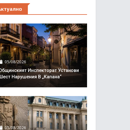
Актуално
05/08/2026
Общинският Инспекторат Установи
Шест Нарушения В „Капана“
05/08/2026