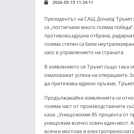
2026-05-15 11:34:11
Президентът на САЩ Доналд Тръмп з
са „постигнали много голяма победа“
противовъздушна отбрана, радарнат
голяма степен са били неутрализира
хаос в управлението на страната.
В изявлението си Тръмп също така о
омаловажат успеха на операциите. З
да притежава ядрено оръжие, Тръмп н
Продължавайки изявленията си отно
голяма част от производствените съ
каза: „Унищожихме 85 процента от 
унищожим всичко освен един мост. 
всички мостове и електропреносната