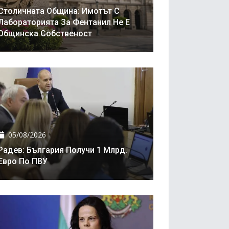
Столичната Община: Имотът С
Лабораторията За Фентанил Не Е
Общинска Собственост
05/08/2026
Радев: България Получи 1 Млрд.
Евро По ПВУ