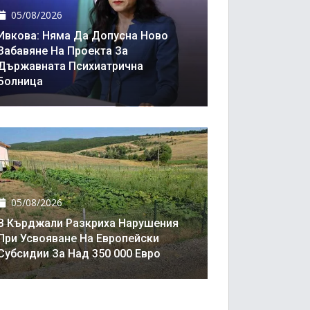
05/08/2026
Ивкова: Няма Да Допусна Ново
Забавяне На Проекта За
Държавната Психиатрична
Болница
05/08/2026
В Кърджали Разкриха Нарушения
При Усвояване На Европейски
Субсидии За Над 350 000 Евро