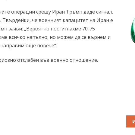
ните операции срещу Иран Тръмп даде сигнал,
. Твърдейки, че военният капацитет на Иран е
мп заяви: „Вероятно постигнахме 70-75
хме всичко напълно, но можем да се върнем и
 направим още повече“.
ериозно отслабен във военно отношение.