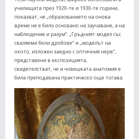
училищата през 1920-те и 1930-те години,
показват, че „образованието на онова
време не е било основано на заучаване, а на
наблюдение и разум“. „Гръдният модел със
сваляеми бели дробове“ и „моделът на
окото, изложен заедно с оптичния нерв“,
представени в експозицията,
свидетелстват, че и човешката анатомия е
била преподавана практическо още тогава.