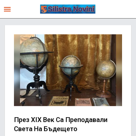
През XIX Век Са Преподавали
Света На Бъдещето