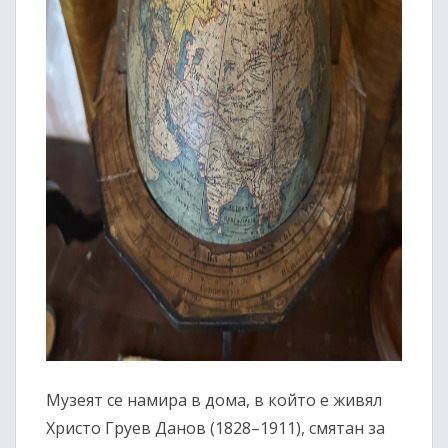
Музеят се намира в дома, в който е живял
Христо Груев Данов (1828–1911), смятан за