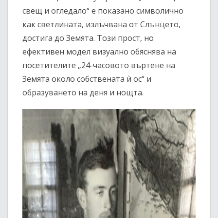
свещ и огледало“ е показано символично
как светлината, излъчвана от Слънцето,
достига до Земята. Този прост, но
ефективен модел визуално обяснява на
посетителите „24-часовото въртене на
Земята около собствената ѝ ос“ и
образуването на деня и нощта.