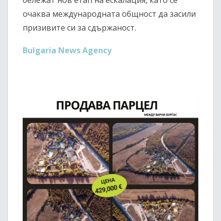
бележат нов етап на ескалация, като се
очаква международната общност да засили
призивите си за сдържаност.
Bulgaria News Agency