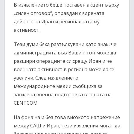
В изявлението беше поставен акцент върху
„силен отговор“, оправдан с ядрената
дейност на Иран и регионалната му
активност.
Тези думи бяха разтълкувани като знак, че
администрацията във Вашингтон може да
разшири операциите си срещу Иран и че
военната активност в региона може да се
увеличи. След изявлението
международните медии съобщиха за
засилена военна подготовка в зоната на
CENTCOM.
На фона на и без това високото напрежение
между САЩ и Иран, тези изявления могат да