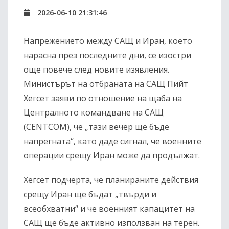
2026-06-10 21:31:46
Напрежението между САЩ и Иран, което
нарасна през последните дни, се изостри
още повече след новите изявления.
Министърът на отбраната на САЩ Пийт
Хегсет заяви по отношение на щаба на
Централното командване на САЩ
(CENTCOM), че „тази вечер ще бъде
напрегната“, като даде сигнал, че военните
операции срещу Иран може да продължат.
Хегсет подчерта, че планираните действия
срещу Иран ще бъдат „твърди и
всеобхватни“ и че военният капацитет на
САЩ ще бъде активно използван на терен.